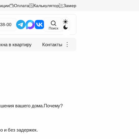
кции
Оплата
Калькулятор
Замер
 38-00
Поиск
⋮
кна в квартиру
Контакты
учшения вашего дома.Почему?
 и без задержек.