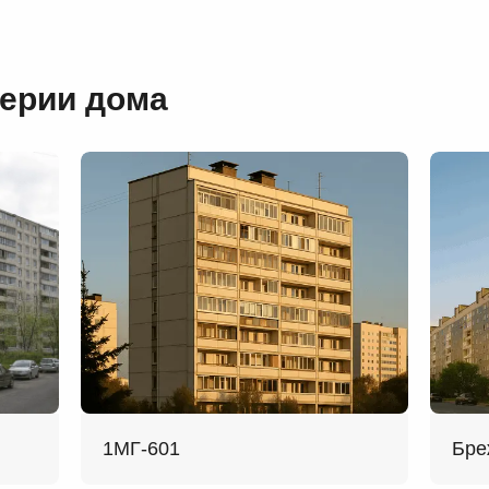
серии дома
1МГ-601
Бре