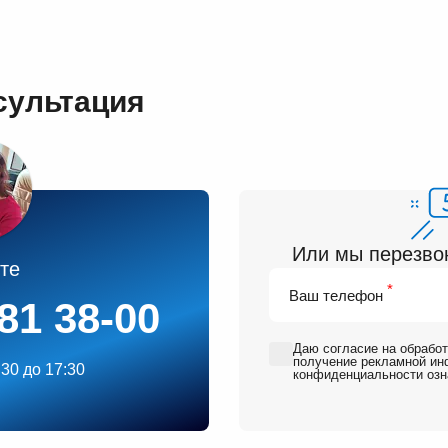
сультация
Или мы перезвон
те
*
Ваш телефон
481 38-00
Даю
согласие на обрабо
получение рекламной и
:30 до 17:30
конфиденциальности
озн