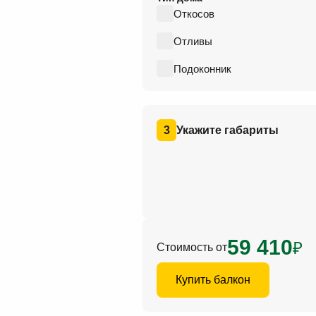
Откосов
Отливы
Подоконник
3
Укажите габариты
59 410
₽
Стоимость от
Купить балкон