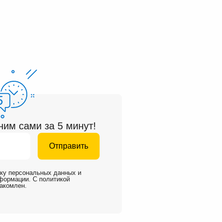
им сами за 5 минут!
Отправить
тку персональных данных
и
нформации
. С
политикой
акомлен.