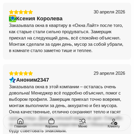
30 апреля 2026
Ксения Королева
Заказывала окна в квартиру в «Окна Лайт» после того,
как старые стали сильно продуваться. Замерщик
приехал на следующий день, всё спокойно объяснил.
Монтаж сделали за один день, мусор за собой убрали,
в комнате стало заметно тише и теплее.
29 апреля 2026
Аноним2347
Заказывала окна в этой компании – осталась очень
довольна! Менеджер всё подробно объяснил, помог с
выбором профиля. Замерщик приехал точно вовремя,
монтаж выполнили за день, аккуратно и без мусора.
Окна качественные, отлично сохраняют тепло и гасят
шум с улицы. Даже в сильный мороз не дует. Спасибо
за профессионализм и оперативность! Обязательно
Главная
Корзина
Меню
Клиенту
буду советовать знакомым.