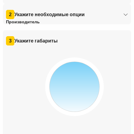
2
Укажите необходимые опции
Производитель
Тип профиля
Тип дома
3
Укажите габариты
Стеклопакет
Откосов
Москитная сетка
Отливы
Монтаж откосов
Подоконник
Монтаж окон